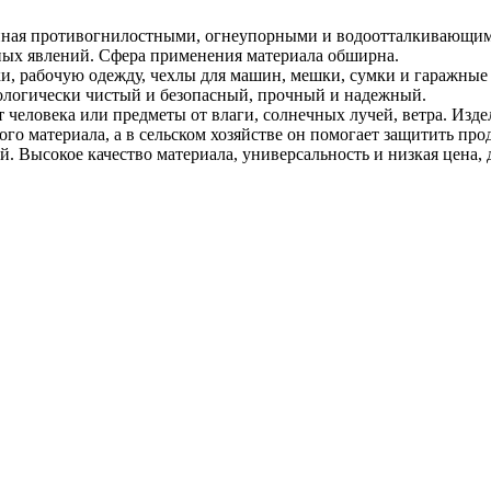
анная противогнилостными, огнеупорными и водоотталкивающими
ных явлений. Сфера применения материала обширна.
ки, рабочую одежду, чехлы для машин, мешки, сумки и гаражные
кологически чистый и безопасный, прочный и надежный.
человека или предметы от влаги, солнечных лучей, ветра. Изде
ого материала, а в сельском хозяйстве он помогает защитить пр
 Высокое качество материала, универсальность и низкая цена, 