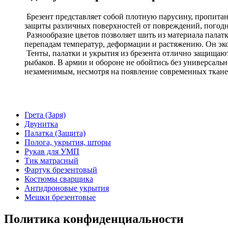
Брезент представляет собой плотную парусину, пропит
защиты различных поверхностей от повреждений, погод
Разнообразие цветов позволяет шить из материала палат
перепадам температур, деформации и растяжению. Он э
Тенты, палатки и укрытия из брезента отлично защищают 
рыбаков. В армии и обороне не обойтись без универсальн
незаменимым, несмотря на появление современных тканей.
Грета (Заря)
Двунитка
Палатка (Защита)
Полога, укрытия, шторы
Рукав для УМП
Тик матрасный
Фартук брезентовый
Костюмы сварщика
Антидроновые укрытия
Мешки брезентовые
Политика конфиденциальности