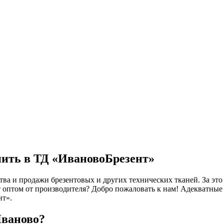
пить в ТД «ИвановоБрезент»
ва и продажи брезентовых и других технических тканей. За это
т оптом от производителя? Добро пожаловать к нам! Адекватны
нт».
Иваново?