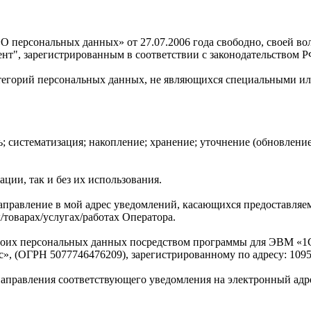
 персональных данных» от 27.07.2006 года свободно, своей вол
т", зарегистрированным в соответствии с законодательством Р
 категорий персональных данных, не являющихся специальными 
; систематизация; накопление; хранение; уточнение (обновление
ации, так и без их использования.
 направление в мой адрес уведомлений, касающихся предоставляе
товарах/услугах/работах Оператора.
у моих персональных данных посредством программы для ЭВМ «1С
ОГРН 5077746476209), зарегистрированному по адресу: 109544, г
м направления соответствующего уведомления на электронный ад