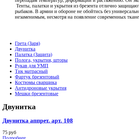
перепадам температур, деформации и растяжению. Он э
Тенты, палатки и укрытия из брезента отлично защищают 
рыбаков. В армии и обороне не обойтись без универсальн
незаменимым, несмотря на появление современных тканей.
Грета (Заря)
Двунитка
Палатка (Защита)
Полога, укрытия, шторы
Рукав для УМП
Тик матрасный
Фартук брезентовый
Костюмы сварщика
Антидроновые укрытия
Мешки брезентовые
Двунитка
Двунитка аппрет. арт. 108
75 руб
Подробнее