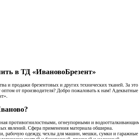
пить в ТД «ИвановоБрезент»
ва и продажи брезентовых и других технических тканей. За это
т оптом от производителя? Добро пожаловать к нам! Адекватны
нт».
Иваново?
анная противогнилостными, огнеупорными и водоотталкивающими
ных явлений. Сфера применения материала обширна.
ки, рабочую одежду, чехлы для машин, мешки, сумки и гаражные