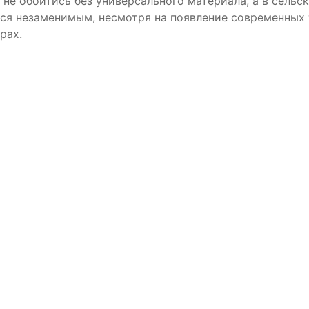
 не обойтись без универсального материала, а в сель
ся незаменимым, несмотря на появление современных 
рах.