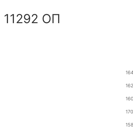
 11292 ОП
16
16
16
17
15