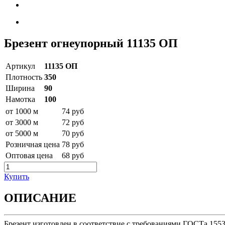
Брезент огнеупорный 11135 ОП
Артикул
11135 ОП
Плотность
350
Ширина
90
Намотка
100
от 1000 м
74 pуб
от 3000 м
72 pуб
от 5000 м
70 pуб
Розничная цена
78 pуб
Оптовая цена
68 pуб
Купить
ОПИСАНИЕ
Брезент изготовлен в соответствие с требованиями ГОСТа 1553