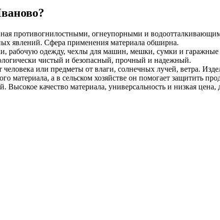
Иваново?
анная противогнилостными, огнеупорными и водоотталкивающими
ных явлений. Сфера применения материала обширна.
ки, рабочую одежду, чехлы для машин, мешки, сумки и гаражные
кологически чистый и безопасный, прочный и надежный.
человека или предметы от влаги, солнечных лучей, ветра. Изде
ого материала, а в сельском хозяйстве он помогает защитить пр
 Высокое качество материала, универсальность и низкая цена, 