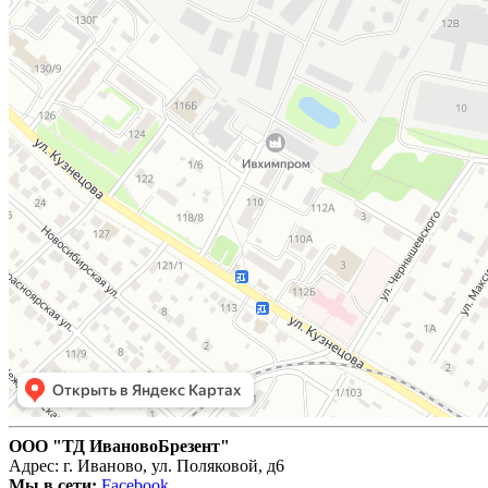
ООО "ТД ИвановоБрезент"
Адрес: г. Иваново, ул. Поляковой, д6
Мы в сети:
Facebook