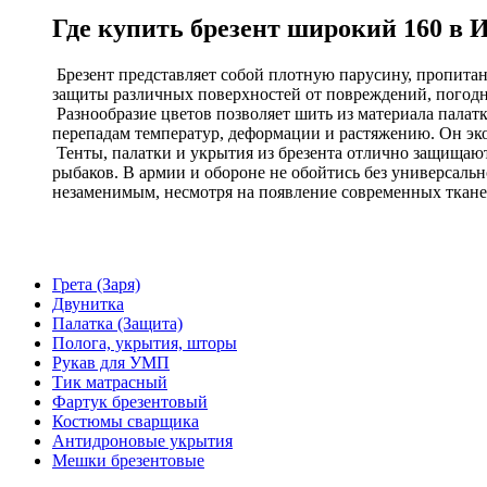
Где купить брезент широкий 160 в 
Брезент представляет собой плотную парусину, пропит
защиты различных поверхностей от повреждений, погод
Разнообразие цветов позволяет шить из материала палат
перепадам температур, деформации и растяжению. Он э
Тенты, палатки и укрытия из брезента отлично защищают 
рыбаков. В армии и обороне не обойтись без универсальн
незаменимым, несмотря на появление современных тканей.
Грета (Заря)
Двунитка
Палатка (Защита)
Полога, укрытия, шторы
Рукав для УМП
Тик матрасный
Фартук брезентовый
Костюмы сварщика
Антидроновые укрытия
Мешки брезентовые